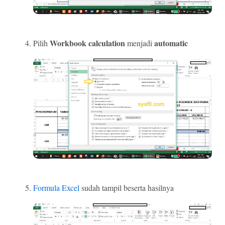
Workbook calculation
automatic
Pilih
menjadi
Formula Excel
sudah tampil beserta hasilnya