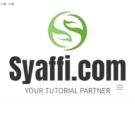
-->
-->