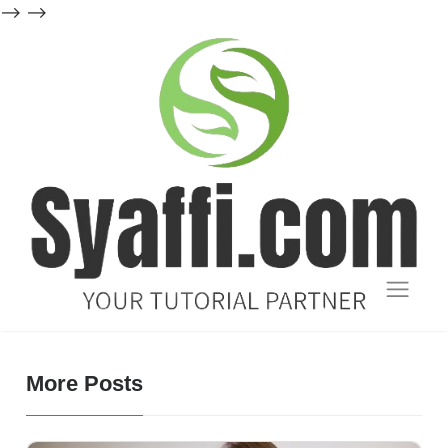
-->
-->
Blog
Tutorial
More Posts
dan