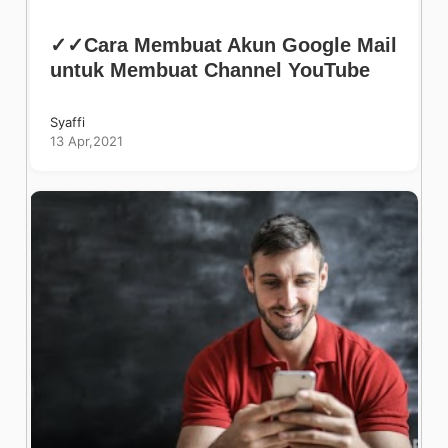
✓✓Cara Membuat Akun Google Mail
untuk Membuat Channel YouTube
Syaffi
13 Apr,2021