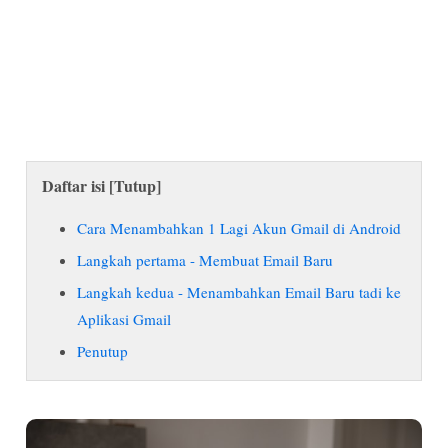
Daftar isi [
Tutup
]
Cara Menambahkan 1 Lagi Akun Gmail di Android
Langkah pertama - Membuat Email Baru
Langkah kedua - Menambahkan Email Baru tadi ke
Aplikasi Gmail
Penutup