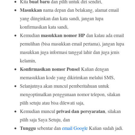
buat baru
Kita
dan pilih untuk diri sendiri,
Masukkan
nama depan dan belakang, alamat email
yang diinginkan dan kata sandi, jangan lupa
konfirmasikan kata sandi,
masukkan nomor HP
Kemudian
dan kalau ada email
pemulihan (bisa masukkan email pertama), jangan lupa
masukkan juga informasi tanggal lahir dan juga jenis
kelamin,
Konfirmasikan nomor Ponsel
Kalian dengan
memasukkan kode yang dikirimkan melalui SMS,
Selanjutnya akan muncul pemberitahuan untuk
mengoptimalkan penggunaan nomor telepon, silakan
pilih setuju atau bisa dilewati saja,
privasi dan persyaratan
Kemudian muncul
, silakan
pilih saja Saya Setuju, dan
Tunggu
sebentar dan
email Google
Kalian sudah jadi.