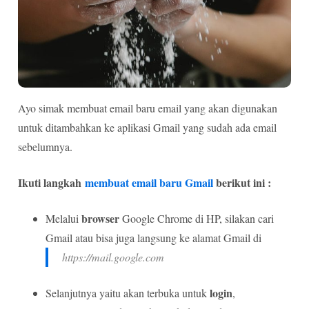
Ayo simak membuat email baru email yang akan digunakan
untuk ditambahkan ke aplikasi Gmail yang sudah ada email
sebelumnya.
Ikuti langkah
membuat email baru Gmail
berikut ini :
browser
Melalui
Google Chrome di HP, silakan cari
Gmail atau bisa juga langsung ke alamat Gmail di
https://mail.google.com
login
Selanjutnya yaitu akan terbuka untuk
,