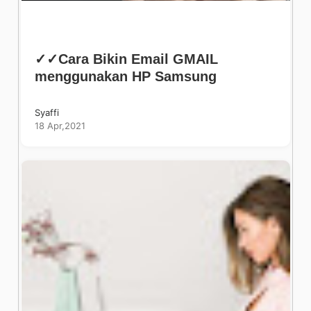
✓✓Cara Bikin Email GMAIL
menggunakan HP Samsung
Syaffi
18 Apr,2021