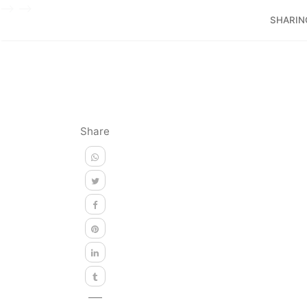
-->
-->
SHARIN
Share