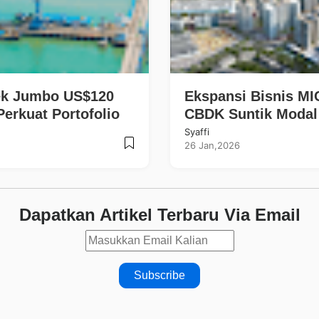
ek Jumbo US$120
Ekspansi Bisnis MI
Perkuat Portofolio
CBDK Suntik Modal
ndustri di Berbagai
Miliar ke Anak Usa
Syaffi
26 Jan,2026
Dapatkan Artikel Terbaru Via Email