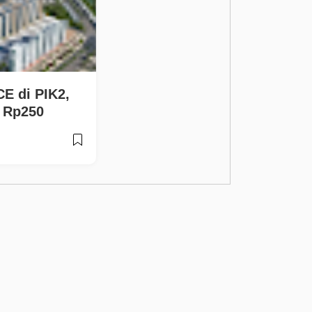
CE di PIK2,
 Rp250
ha