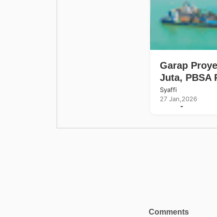
Garap Proy
Juta, PBSA 
Konstruksi I
Syaffi
27 Jan,2026
Wilayah
Comments