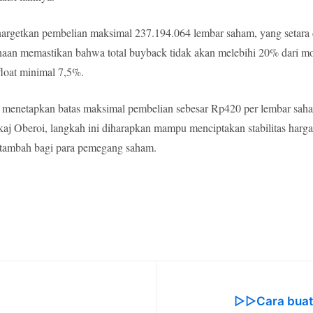
rgetkan pembelian maksimal 237.194.064 lembar saham, yang setara 
haan memastikan bahwa total buyback tidak akan melebihi 20% dari moda
float minimal 7,5%.
menetapkan batas maksimal pembelian sebesar Rp420 per lembar sah
j Oberoi, langkah ini diharapkan mampu menciptakan stabilitas harg
 tambah bagi para pemegang saham.
▷▷Cara buat 