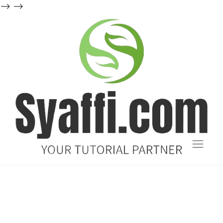
-->
-->