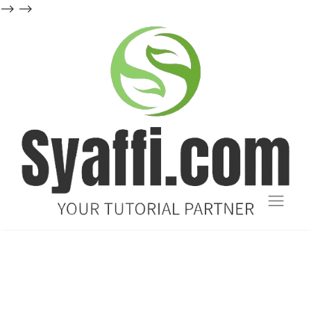
-->
-->