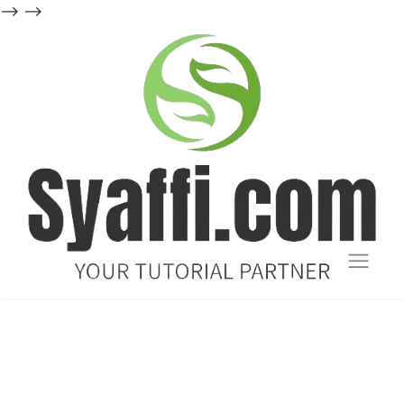
-->
-->