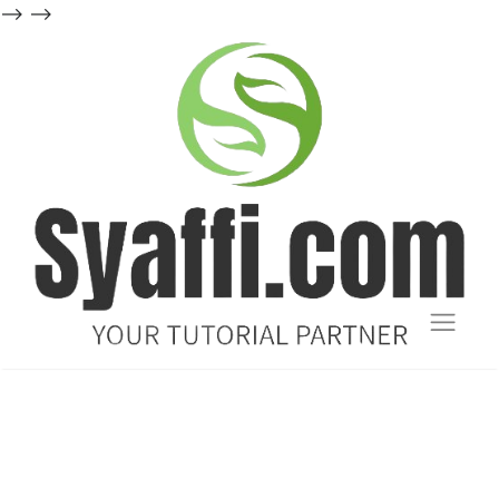
-->
-->