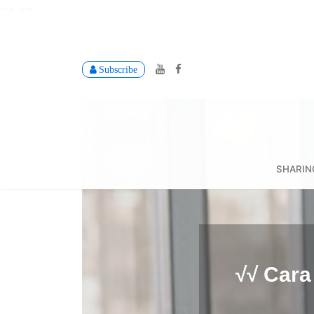
-->
-->
Subscribe
SHARIN
√√ Car