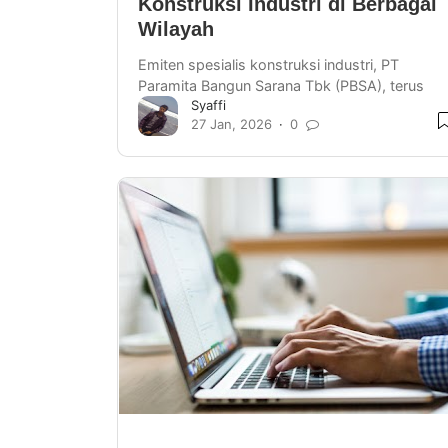
Konstruksi Industri di Berbagai
Wilayah
Emiten spesialis konstruksi industri, PT
Paramita Bangun Sarana Tbk (PBSA), terus
Syaffi
membuktikan eksistensinya dengan
27 Jan, 2026
0
mengamankan sejumlah proyek strate…