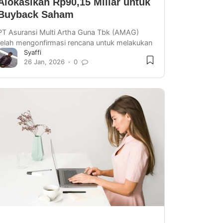
Alokasikan Rp90,15 Miliar untuk
Buyback Saham
PT Asuransi Multi Artha Guna Tbk (AMAG)
telah mengonfirmasi rencana untuk melakukan
Syaffi
pembelian kembali saham atau buyback.
26 Jan, 2026
0
Langkah strategis ini diamb…