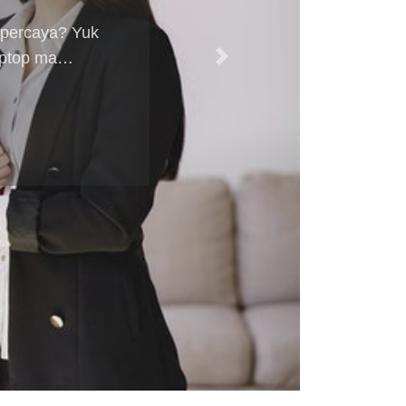
 percaya? Yuk
Laptop ma…