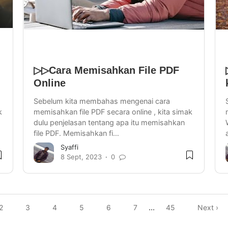
▷▷Cara Memisahkan File PDF
Online
Sebelum kita membahas mengenai cara
k
memisahkan file PDF secara online , kita simak
dulu penjelasan tentang apa itu memisahkan
file PDF. Memisahkan fi…
Syaffi
8 Sept, 2023
0
2
3
4
5
6
7
...
45
Next ›