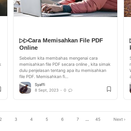
▷▷Cara Memisahkan File PDF
Online
Sebelum kita membahas mengenai cara
k
memisahkan file PDF secara online , kita simak
dulu penjelasan tentang apa itu memisahkan
file PDF. Memisahkan fi…
Syaffi
8 Sept, 2023
0
2
3
4
5
6
7
...
45
Next ›