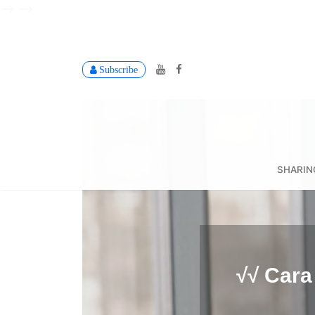
-->
-->
Subscribe
SHARIN
√√ Car