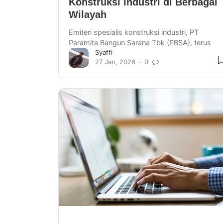
Konstruksi Industri di Berbagai
Wilayah
Emiten spesialis konstruksi industri, PT
Paramita Bangun Sarana Tbk (PBSA), terus
Syaffi
membuktikan eksistensinya dengan
27 Jan, 2026
0
mengamankan sejumlah proyek strate…