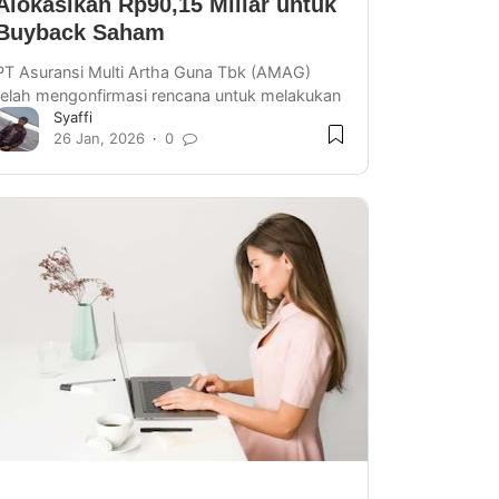
Alokasikan Rp90,15 Miliar untuk
Buyback Saham
PT Asuransi Multi Artha Guna Tbk (AMAG)
telah mengonfirmasi rencana untuk melakukan
Syaffi
pembelian kembali saham atau buyback.
26 Jan, 2026
0
Langkah strategis ini diamb…