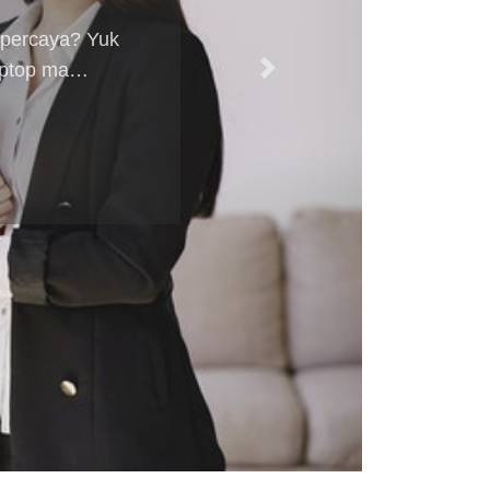
 percaya? Yuk
Laptop ma…