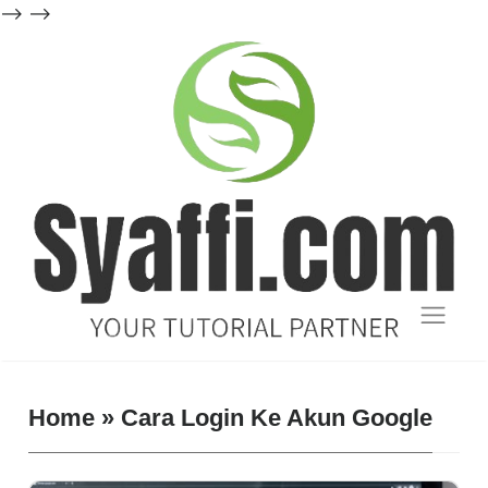
-->
-->
Blog
Tutorial
Home
»
Cara Login Ke Akun Google
dan