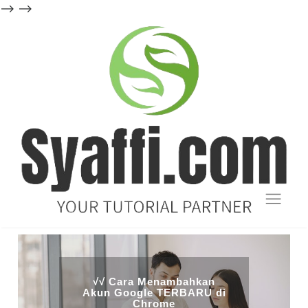
-->
-->
Blog
Tutorial
dan
√√ Cara Menambahkan
Akun Google TERBARU di
Chrome