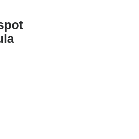
spot
ula