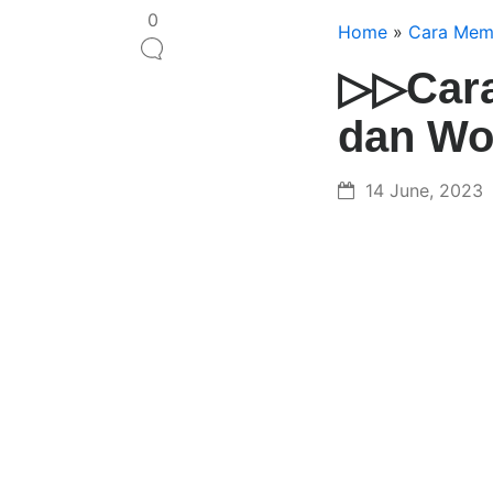
0
Home
»
Cara Memb
▷▷Cara
dan Wo
14 June, 2023