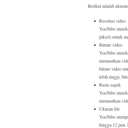
Berikut adalah ukura
Resolusi video
YouTube mereko
piksel) untuk m
Bitrate video
YouTube mereko
memastikan vide
bitrate video m
lebih tinggi, b
Rasio aspek
YouTube mereko
memastikan vide
Ukuran file
YouTube memper
hingga 12 jam. 