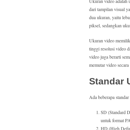
Ukuran video adalah u
dari tampilan visual 
dua ukuran, yaitu leb
piksel, sedangkan ukur
Ukuran video memiliki
tinggi resolusi video
video juga berarti se
memutar video secara 
Standar 
Ada beberapa standar
SD (Standard De
untuk format P
HD (High Defini