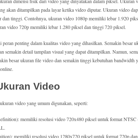
kuran dimensi fisik dari video yang dinyatakan dalam piksel. Ukuran 
yang akan ditampilkan pada layar ketika video diputar. Ukuran video da
ar dan tinggi. Contohnya, ukuran video 1080p memiliki lebar 1.920 piks
an video 720p memiliki lebar 1.280 piksel dan tinggi 720 piksel.
 peran penting dalam kualitas video yang dihasilkan. Semakin besar u
 dan semakin detail tampilan visual yang dapat ditampilkan. Namun, sem
makin besar ukuran file video dan semakin tinggi kebutuhan bandwidth 
online.
Ukuran Video
 ukuran video yang umum digunakan, seperti:
finition): memiliki resolusi video 720x480 piksel untuk format NTSC
AL.
tion): memiliki resolusi video 1280x720 piksel untuk format 720p da