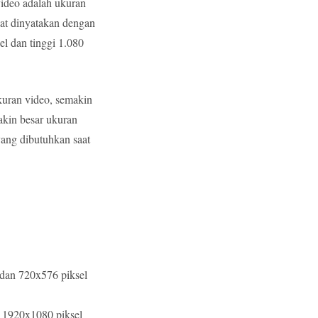
video adalah ukuran
pat dinyatakan dengan
el dan tinggi 1.080
kuran video, semakin
akin besar ukuran
yang dibutuhkan saat
 dan 720x576 piksel
n 1920x1080 piksel