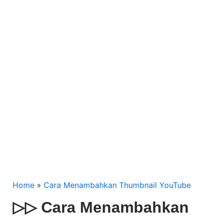
Home
»
Cara Menambahkan Thumbnail YouTube
▷▷ Cara Menambahkan