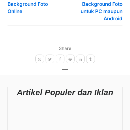
Background Foto
Background Foto
Online
untuk PC maupun
Android
Share
Artikel Populer dan Iklan