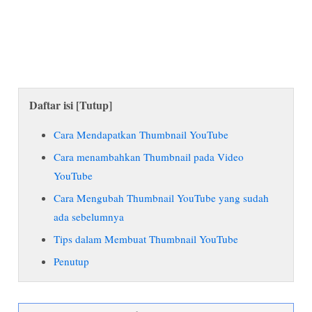
Daftar isi [
Tutup
]
Cara Mendapatkan Thumbnail YouTube
Cara menambahkan Thumbnail pada Video
YouTube
Cara Mengubah Thumbnail YouTube yang sudah
ada sebelumnya
Tips dalam Membuat Thumbnail YouTube
Penutup