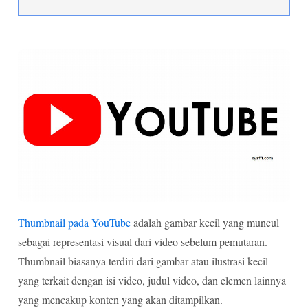
Thumbnail pada YouTube
adalah gambar kecil yang muncul
sebagai representasi visual dari video sebelum pemutaran.
Thumbnail biasanya terdiri dari gambar atau ilustrasi kecil
yang terkait dengan isi video, judul video, dan elemen lainnya
yang mencakup konten yang akan ditampilkan.