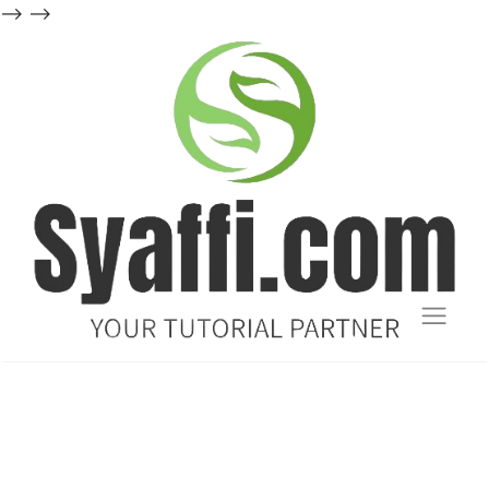
-->
-->