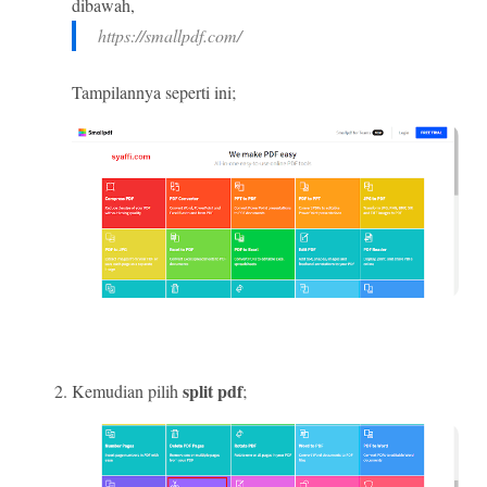
dibawah,
https://smallpdf.com/
Tampilannya seperti ini;
split pdf
Kemudian pilih
;