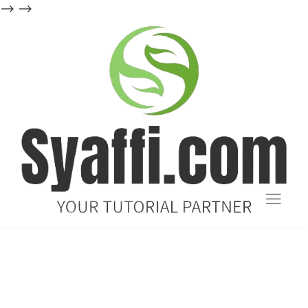
-->
-->