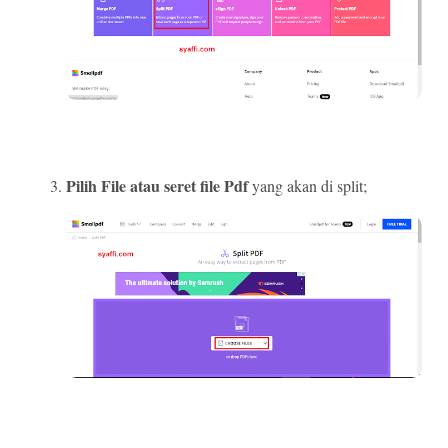
Pilih File atau seret file Pdf
yang akan di split;