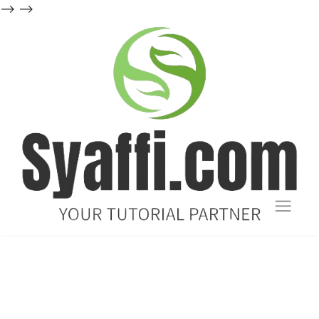
-->
-->